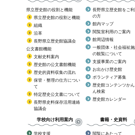
県立歴史館の役割と機能
長野県立歴史館をご利
の方
県立歴史館の役割と機能
館内マップ
組織
閲覧室利用のご案内
沿革
館周辺情報
長野県立歴史館協議会
一般団体・社会福祉施
公文書館機能
の観覧について
文献史料案内
支援事業のご案内
歴史館の公文書館機能
お出かけ歴史館
歴史的資料収集の流れ
ボランティア募集
保管・整理の仕方につい
歴史館コンテンツかん
て
ん検索
特定歴史公文書について
歴史館カレンダー
長野県史料保存活用連絡
協議会
学校向け利用案内
書籍・史資料
学校支援
閲覧にあたって