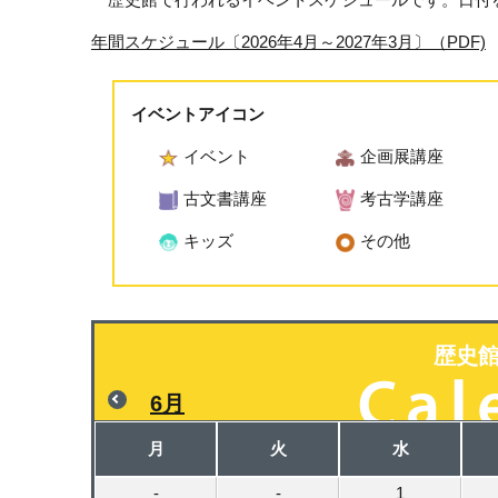
年間スケジュール〔2026年4月～2027年3月〕（PDF)
イベントアイコン
イベント
企画展講座
古文書講座
考古学講座
キッズ
その他
歴史
6月
月
火
水
-
-
1