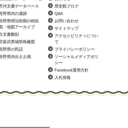
市河文書データベース
歴史館ブログ
長野県内の遺跡
Q&A
長野県明治初期の村絵
お問い合わせ
図・地図アーカイブ
サイトマップ
古文書翻刻
アクセシビリティについ
宮坂武男城郭鳥瞰図
て
長野県の民話
プライバシーポリシー
長野県内出土土偶
ソーシャルメディアポリ
シー
Facebook運用方針
入札情報