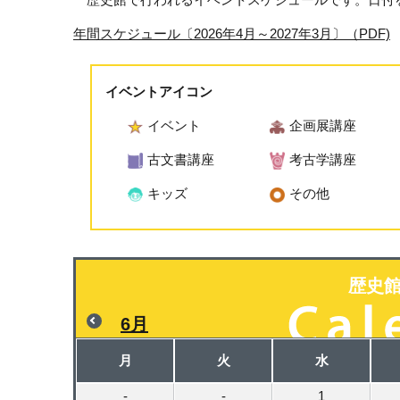
年間スケジュール〔2026年4月～2027年3月〕（PDF)
イベントアイコン
イベント
企画展講座
古文書講座
考古学講座
キッズ
その他
歴史
6月
月
火
水
-
-
1