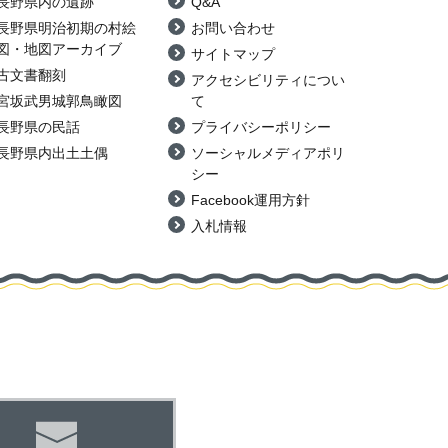
長野県内の遺跡
Q&A
長野県明治初期の村絵
お問い合わせ
図・地図アーカイブ
サイトマップ
古文書翻刻
アクセシビリティについ
宮坂武男城郭鳥瞰図
て
長野県の民話
プライバシーポリシー
長野県内出土土偶
ソーシャルメディアポリ
シー
Facebook運用方針
入札情報