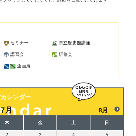
セミナー
県立歴史館講座
講習会
研修会
企画展
館カレンダー
7月
8月
木
金
土
日
2
3
4
5