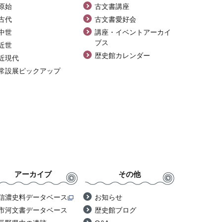
原始
古文書講座
古代
古文書愛好会
中世
講座・イベントアーカイ
ブス
近世
歴史館カレンダー
近現代
常設展ピックアップ
アーカイブ
その他
信濃史料データベース
お知らせ
市河文書データベース
歴史館ブログ