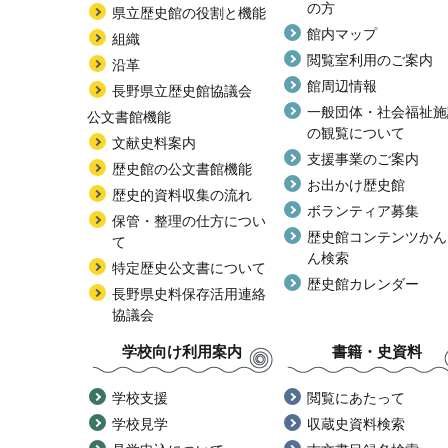
の方
県立歴史館の役割と機能
館内マップ
組織
閲覧室利用のご案内
沿革
館周辺情報
長野県立歴史館協議会
一般団体・社会福祉施
公文書館機能
の観覧について
文献史料案内
支援事業のご案内
歴史館の公文書館機能
お出かけ歴史館
歴史的資料収集の流れ
ボランティア募集
保管・整理の仕方につい
歴史館コンテンツかん
て
ん検索
特定歴史公文書について
歴史館カレンダー
長野県史料保存活用連絡
協議会
学校向け利用案内
書籍・史資料
学校支援
閲覧にあたって
学校見学
収蔵史資料検索