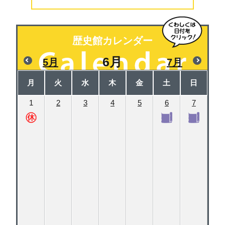
歴史館カレンダー
6月
5月
7月
月
火
水
木
金
土
日
1
2
3
4
5
6
7