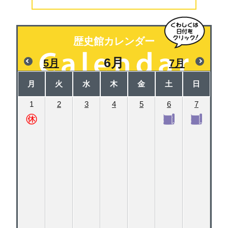
歴史館カレンダー
6月
5月
7月
月
火
水
木
金
土
日
1
2
3
4
5
6
7