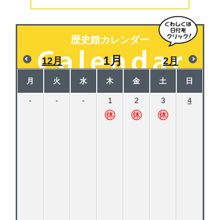
歴史館カレンダー
1月
12月
2月
月
火
水
木
金
土
日
-
-
-
1
2
3
4