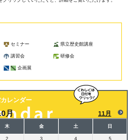
セミナー
県立歴史館講座
講習会
研修会
企画展
館カレンダー
10月
11月
木
金
土
日
2
3
4
5