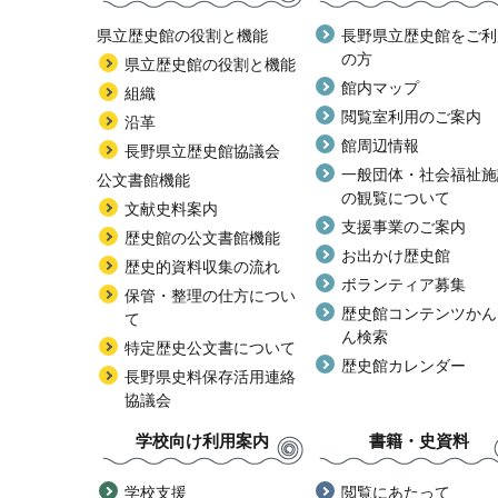
県立歴史館の役割と機能
長野県立歴史館をご利
の方
県立歴史館の役割と機能
館内マップ
組織
閲覧室利用のご案内
沿革
館周辺情報
長野県立歴史館協議会
一般団体・社会福祉施
公文書館機能
の観覧について
文献史料案内
支援事業のご案内
歴史館の公文書館機能
お出かけ歴史館
歴史的資料収集の流れ
ボランティア募集
保管・整理の仕方につい
歴史館コンテンツかん
て
ん検索
特定歴史公文書について
歴史館カレンダー
長野県史料保存活用連絡
協議会
学校向け利用案内
書籍・史資料
学校支援
閲覧にあたって