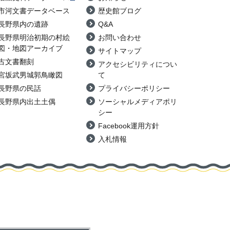
市河文書データベース
歴史館ブログ
長野県内の遺跡
Q&A
長野県明治初期の村絵
お問い合わせ
図・地図アーカイブ
サイトマップ
古文書翻刻
アクセシビリティについ
宮坂武男城郭鳥瞰図
て
長野県の民話
プライバシーポリシー
長野県内出土土偶
ソーシャルメディアポリ
シー
Facebook運用方針
入札情報