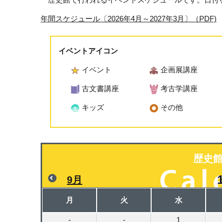
年間スケジュール〔2026年4月～2027年3月〕（PDF)
イベントアイコン
イベント
企画展講座
古文書講座
考古学講座
キッズ
その他
歴史
9月
月
火
水
-
-
1