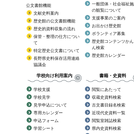
一般団体・社会福祉施
公文書館機能
の観覧について
文献史料案内
支援事業のご案内
歴史館の公文書館機能
お出かけ歴史館
歴史的資料収集の流れ
ボランティア募集
保管・整理の仕方につい
歴史館コンテンツかん
て
ん検索
特定歴史公文書について
歴史館カレンダー
長野県史料保存活用連絡
協議会
学校向け利用案内
書籍・史資料
学校支援
閲覧にあたって
学校見学
収蔵史資料検索
見学申込について
古文書目録名検索
専用カレンダー
近現代史資料一覧
申込フォーム
閲覧室雑誌検索
学習シート
県内史資料検索