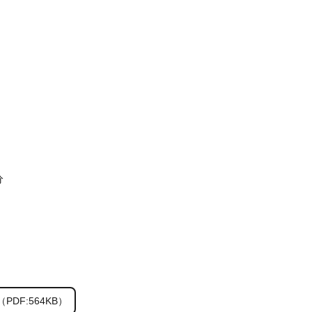
分
PDF:564KB）