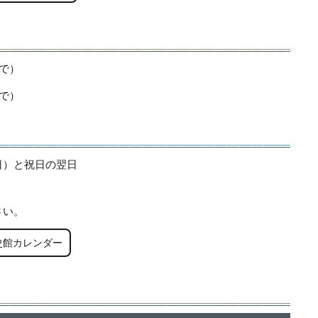
まで）
まで）
日）と祝日の翌日
さい。
史館カレンダー