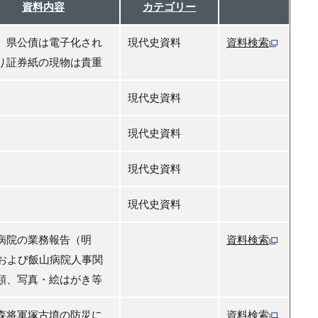
資料内容
カテゴリー
、県公債は電子化され
現代史資料
資料検索
り証券紙の現物は貴重
現代史資料
現代史資料
現代史資料
現代史資料
病院の業務報告（明
資料検索
）および飯山病院人事関
類、写真・絵はがき等
森将軍塚古墳の防災に
資料検索