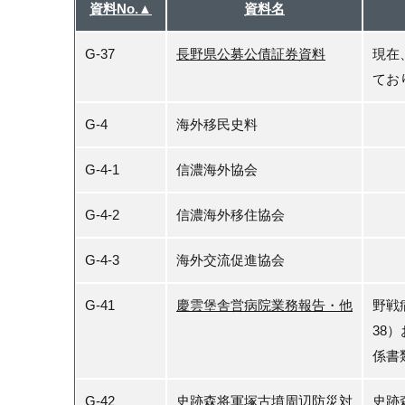
資料No.▲
資料名
G-37
長野県公募公債証券資料
現在
てお
G-4
海外移民史料
G-4-1
信濃海外協会
G-4-2
信濃海外移住協会
G-4-3
海外交流促進協会
G-41
慶雲堡舎営病院業務報告・他
野戦
38
係書
G-42
史跡森将軍塚古墳周辺防災対
史跡