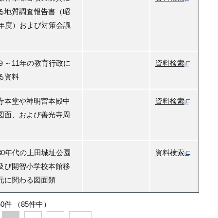
る地質調査報告書（昭
0年度）および対策会議
９～11年の教育行政に
資料検索
る資料
寺本堂や神明宮本殿中
資料検索
図面、および善光寺周
30年代の上田城址公園
資料検索
及び開智小学校本館移
元に関わる図面類
50件
（85件中）