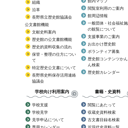
館内マップ
組織
閲覧室利用のご案内
沿革
館周辺情報
長野県立歴史館協議会
一般団体・社会福祉施
公文書館機能
の観覧について
文献史料案内
支援事業のご案内
歴史館の公文書館機能
お出かけ歴史館
歴史的資料収集の流れ
ボランティア募集
保管・整理の仕方につい
歴史館コンテンツかん
て
ん検索
特定歴史公文書について
歴史館カレンダー
長野県史料保存活用連絡
協議会
学校向け利用案内
書籍・史資料
学校支援
閲覧にあたって
学校見学
収蔵史資料検索
見学申込について
古文書目録名検索
専用カレンダー
近現代史資料一覧