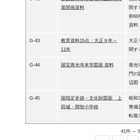
策関係資料
関す
和6
資料
G-43
教育資料15点：大正９年～
大正
11年
関す
G-44
国宝善光寺本堂図面 資料
善光
門の
辺図
G-45
国指定史跡・文化財図面 上
昭和
田城・開智小学校
整備
転復
41件
～