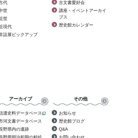
古代
古文書愛好会
中世
講座・イベントアーカイ
ブス
近世
歴史館カレンダー
近現代
常設展ピックアップ
アーカイブ
その他
信濃史料データベース
お知らせ
市河文書データベース
歴史館ブログ
長野県内の遺跡
Q&A
長野県明治初期の村絵
お問い合わせ