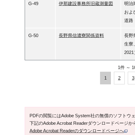
G-49
伊那建設事務所旧蔵測量図
明治
およ
道路
G-50
長野県信濃寮関係資料
長野
生寮
20
1件
～
1
1
2
3
PDFの閲覧にはAdobe System社の無償のソフトウェア「
下記のAdobe Acrobat Readerダウンロードペ
Adobe Acrobat Readerのダウンロードページへ