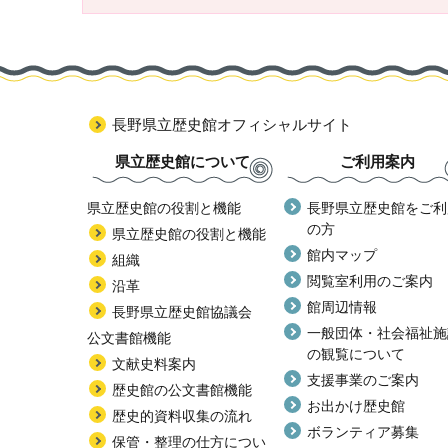
長野県立歴史館オフィシャルサイト
県立歴史館について
ご利用案内
県立歴史館の役割と機能
長野県立歴史館をご利
の方
県立歴史館の役割と機能
館内マップ
組織
閲覧室利用のご案内
沿革
館周辺情報
長野県立歴史館協議会
一般団体・社会福祉施
公文書館機能
の観覧について
文献史料案内
支援事業のご案内
歴史館の公文書館機能
お出かけ歴史館
歴史的資料収集の流れ
ボランティア募集
保管・整理の仕方につい