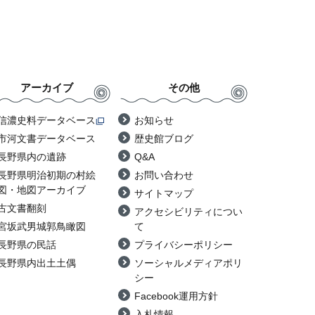
アーカイブ
その他
信濃史料データベース
お知らせ
市河文書データベース
歴史館ブログ
長野県内の遺跡
Q&A
長野県明治初期の村絵
お問い合わせ
図・地図アーカイブ
サイトマップ
古文書翻刻
アクセシビリティについ
宮坂武男城郭鳥瞰図
て
長野県の民話
プライバシーポリシー
長野県内出土土偶
ソーシャルメディアポリ
シー
Facebook運用方針
入札情報