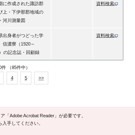
期に作成された諏訪郡
資料検索
び上・下伊那郡地域の
・河川測量図
県出身者がつどった学
資料検索
、信濃寮（1920～
21）の記念誌・回顧録
0件
（85件中）
4
5
>>
Adobe Acrobat Reader」が必要です。
ージから入手してください。