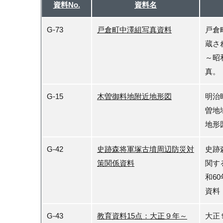
資料No.
資料名
G-73
戸倉町中澤組写真資料
戸倉
蔵さ
～昭
真。
G-15
木曽御料地附近地形図
明治
曽地
地形
G-42
史跡森将軍塚古墳周辺防災対
史跡
策関係資料
関す
和6
資料
G-43
教育資料15点：大正９年～
大正