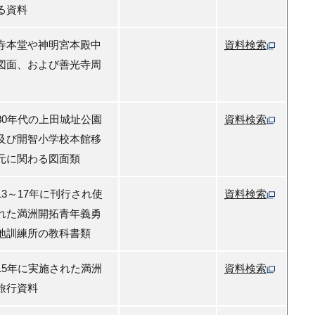
る資料
寺本堂や神明宮本殿中
資料検索
図面、および善光寺周
30年代の上田城址公園
資料検索
及び開智小学校本館移
元に関わる図面類
13～17年に刊行され使
資料検索
れた満洲開拓青年義勇
地訓練所の教科書類
15年に実施された満洲
資料検索
旅行資料