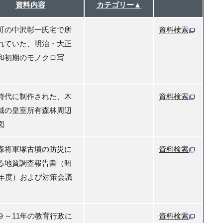
資料内容
カテゴリー▲
町の中沢彰一氏宅で所
資料検索
れていた、明治・大正
和初期のモノクロ写
時代に制作された、木
資料検索
域の皇室所有森林周辺
図
森将軍塚古墳の防災に
資料検索
る地質調査報告書（昭
0年度）および対策会議
９～11年の教育行政に
資料検索