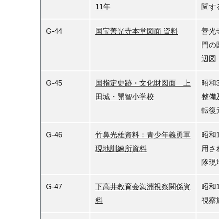
11年
関す
G-44
国宝善光寺本堂図面 資料
善光
門の
辺図
G-45
国指定史跡・文化財図面 上
昭和
田城・開智小学校
整備
転復
G-46
竹鼻光雄資料：青少年義勇軍
昭和
現地訓練所資料
用さ
隊現
G-47
下高井教育会満洲視察関係資
昭和
料
視察