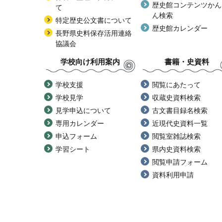
歴史館コンテンツかん
て
ん検索
特定歴史公文書について
歴史館カレンダー
長野県史料保存活用連絡
協議会
学校向け利用案内
書籍・史資料
学校支援
閲覧にあたって
学校見学
収蔵史資料検索
見学申込について
古文書目録名検索
専用カレンダー
近現代史資料一覧
申込フォーム
閲覧室雑誌検索
学習シート
県内史資料検索
閲覧申請フォーム
資料利用申請