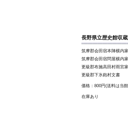
長野県立歴史館収蔵
筑摩郡会田宿本陣横内
筑摩郡会田宿問屋横内
更級郡布施高田村雨宮
更級郡下氷鉋村文書
価格：800円(送料は当館管
在庫あり