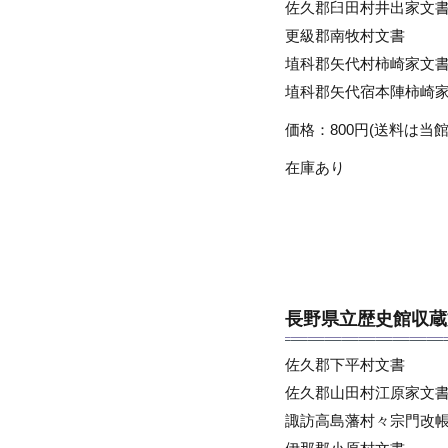
佐久郡臼田村井出家文
更級郡南牧村文書
埴科郡矢代村柿崎家文
埴科郡矢代宿本陣柿崎
価格：800円(送料は当館
在庫あり
長野県立歴史館収蔵
佐久郡下平村文書
佐久郡山田村江原家文
諏訪高島藩村々宗門改