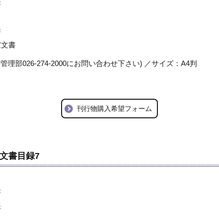
書
書
家文書
管理部026-274-2000にお問い合わせ下さい) ／サイズ：A4判
刊行物購入希望フォーム
文書目録7
書
帳