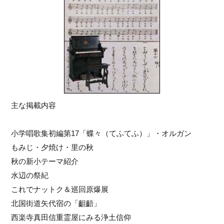
主な掲載内容
小学唱歌集初編第17「蝶々（てふてふ）」・オルガン
もみじ・夕焼け・里の秋
秋の新小テーマ紹介
水辺の祭紀
これでナットク＆巡回原爆展
北国街道矢代宿の「齟齬」
西楽寺真田信重霊屋にみる浄土信仰