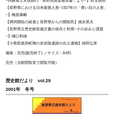
−内務省土木技師の「長野県踏査報告書」より−】田玉徳明
【長野県における日米親善人形−1927年の「青い目の人形」
−】梅原康嗣
【満州開拓の経過と長野県からの開拓民】徳永英夫
【長野県立歴史館収蔵文書の保存と利用−その歩みと課題
−】樋口和雄
【小県郡真田町陣の岩岩陰遺跡の出土遺物】綿田弘実
価格：完売(販売終了) ／サイズ：A4判
完売（当館閲覧室で閲覧可能）
歴史館だより vol.29
2001年 冬号