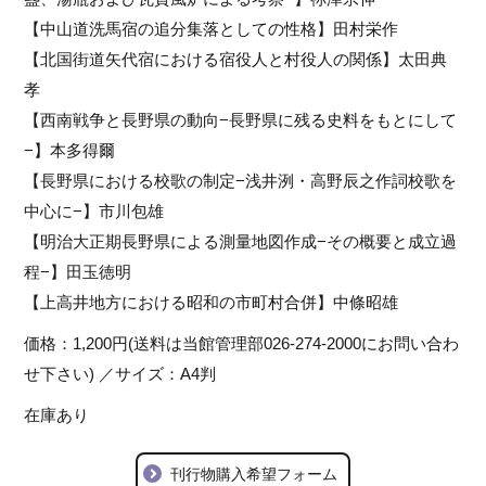
【中山道洗馬宿の追分集落としての性格】田村栄作
【北国街道矢代宿における宿役人と村役人の関係】太田典
孝
【西南戦争と長野県の動向−長野県に残る史料をもとにして
−】本多得爾
【長野県における校歌の制定−浅井洌・高野辰之作詞校歌を
中心に−】市川包雄
【明治大正期長野県による測量地図作成−その概要と成立過
程−】田玉徳明
【上高井地方における昭和の市町村合併】中條昭雄
価格：1,200円(送料は当館管理部026-274-2000にお問い合わ
せ下さい) ／サイズ：A4判
在庫あり
刊行物購入希望フォーム