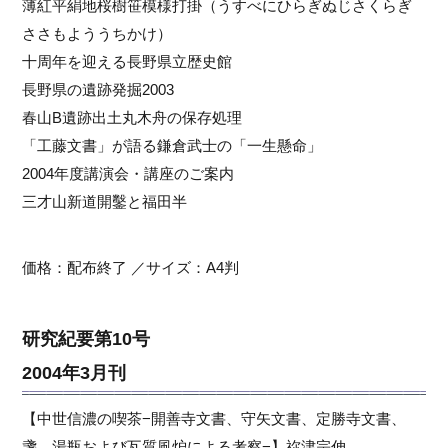
薄紅平絹地桜樹笹模様打掛（うすべにひらぎぬじさくらぎ
ささもよううちかけ）
十周年を迎える長野県立歴史館
長野県の遺跡発掘2003
春山B遺跡出土丸木舟の保存処理
「工藤文書」が語る鎌倉武士の「一生懸命」
2004年度講演会・講座のご案内
三才山新道開鑿と福田半
価格：配布終了 ／サイズ：A4判
研究紀要第10号
2004年3月刊
【中世信濃の喫茶−開善寺文書、守矢文書、定勝寺文書、
盞、湯瓶および瓦質風炉による考察−】祢津宗伸