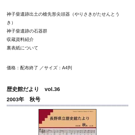
神子柴遺跡出土の槍先形尖頭器（やりさきがたせんとう
き）
神子柴遺跡の石器群
収蔵資料紹介
裏表紙について
価格：配布終了 ／サイズ：A4判
歴史館だより vol.36
2003年 秋号