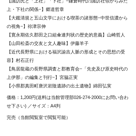
【諏訪氏と「上社」「下社」−鎌倉時代の諏訪社領からみた
上・下社の関係−】郷道哲章
【大鑑清規と五山文学における喫茶の諸形態−中世信濃から
の視角−】祢津宗伸
【寛永期佐久郡田之口組傘連判状の歴史的意義】山崎哲人
【山田松斎の交友と文人趣味】伊藤羊子
【近代長野県における福沢諭吉人脈の形成とその思想の受
容】村石正行
【鳥居龍蔵の長野県調査と郡教育会−「先史及び原史時代の
上伊那」の編集と刊行−】宮脇正実
【小県郡真田町唐沢岩陰遺跡の出土遺物】綿田弘実
価格：1,200円(送料は当館管理部026-274-2000にお問い合わ
せ下さい) ／サイズ：A4判
完売（当館閲覧室で閲覧可能）