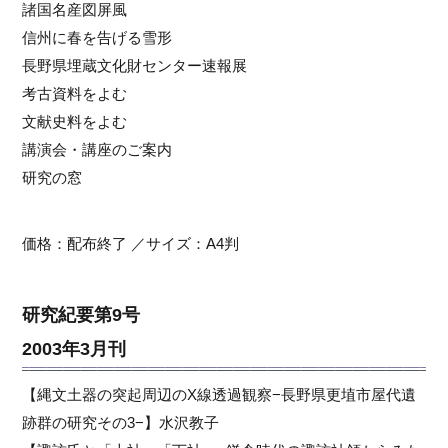
諸国名産図屏風
信州に春を告げる雪形
長野県埋蔵文化財センター速報展
考古資料をよむ
文献史料をよむ
講演会・講座のご案内
研究の窓
価格：配布終了 ／サイズ：A4判
研究紀要第9号
2003年3月刊
【縄文土器の突起周辺のX線透過観察−長野県更埴市屋代遺
跡群の研究その3−】水沢教子