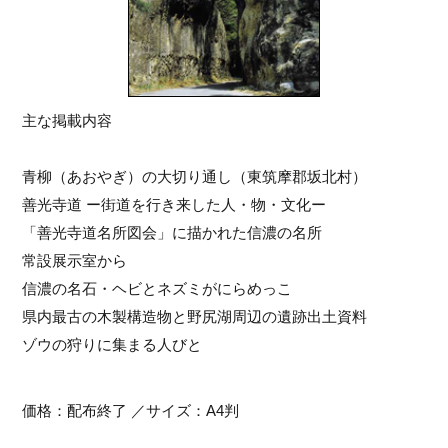
主な掲載内容
青柳（あおやぎ）の大切り通し（東筑摩郡坂北村）
善光寺道 ー街道を行き来した人・物・文化ー
「善光寺道名所図会」に描かれた信濃の名所
常設展示室から
信濃の名石・ヘビとネズミがにらめっこ
県内最古の木製構造物と野尻湖周辺の遺跡出土資料
ゾウの狩りに集まる人びと
価格：配布終了 ／サイズ：A4判