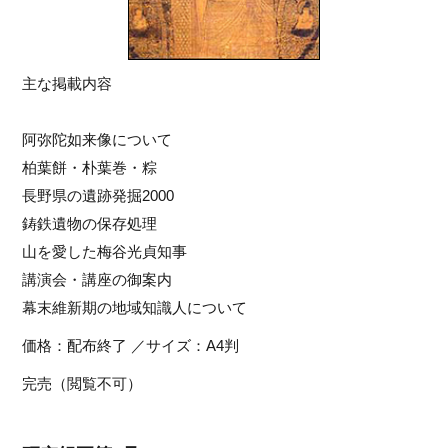
主な掲載内容
阿弥陀如来像について
柏葉餅・朴葉巻・粽
長野県の遺跡発掘2000
鋳鉄遺物の保存処理
山を愛した梅谷光貞知事
講演会・講座の御案内
幕末維新期の地域知識人について
価格：配布終了 ／サイズ：A4判
完売（閲覧不可）