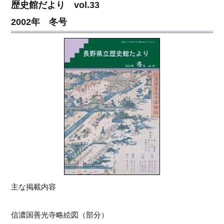
歴史館だより vol.33
2002年 冬号
主な掲載内容
信濃国善光寺略絵図（部分）