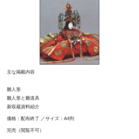
主な掲載内容
雛人形
雛人形と雛道具
新収蔵資料紹介
価格：配布終了 ／サイズ：A4判
完売（閲覧不可）