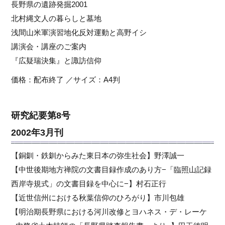
長野県の遺跡発掘2001
北村縄文人の暮らしと墓地
浅間山米軍演習地化反対運動と高野イシ
講演会・講座のご案内
『広疑瑞決集』と諏訪信仰
価格：配布終了 ／サイズ：A4判
研究紀要第8号
2002年3月刊
【銅釧・鉄釧からみた東日本の弥生社会】野澤誠一
【中世後期地方禅院の文書目録作成のあり方−「臨照山記録
西岸寺規式」の文書目録を中心に−】村石正行
【近世信州における秋葉信仰のひろがり】市川包雄
【明治期長野県における河川改修とヨハネス・デ・レーケ