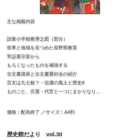
主な掲載内容
訓童小学校教導之図（部分）
世界と地域を見つめた長野県教育
常設展示室から
もろくなったものを補強する
古文書講座と古文書愛好会の紹介
百文は九七枚？・信濃の風土と歴史8
ものごと、庄屋・代官と一つにまかりなり…
価格：配布終了 ／サイズ：A4判
歴史館だより vol.30