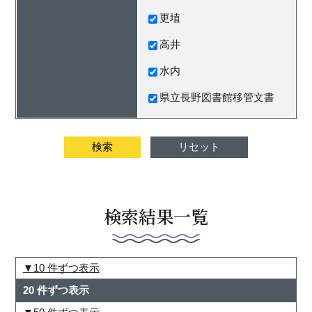
更埴
高井
水内
県立長野図書館移管文書
検索結果一覧
10 件ずつ表示
20 件ずつ表示