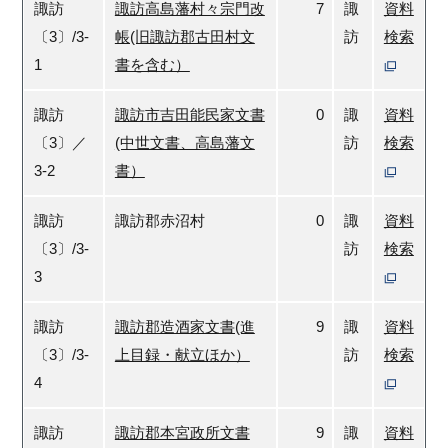
諏訪
諏訪高島藩村々宗門改
7
諏
資料
〔3〕/3-
帳(旧諏訪郡古田村文
訪
検索
1
書を含む）
諏訪
諏訪市吉田能民家文書
0
諏
資料
〔3〕／
(中世文書、高島藩文
訪
検索
3-2
書）
諏訪
諏訪郡赤沼村
0
諏
資料
〔3〕/3-
訪
検索
3
諏訪
諏訪郡造酒家文書(進
9
諏
資料
〔3〕/3-
上目録・献立ほか）
訪
検索
4
諏訪
諏訪郡本宮政所文書
9
諏
資料