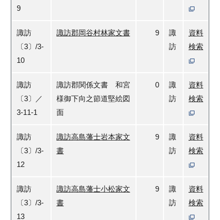
9
諏訪
諏訪郡岡谷村林家文書
9
諏
資料
〔3〕/3-
訪
検索
10
諏訪
諏訪郡関係文書 和宮
0
諏
資料
〔3〕／
様御下向之節道堅絵図
訪
検索
3-11-1
面
諏訪
諏訪高島藩士岩本家文
9
諏
資料
〔3〕/3-
書
訪
検索
12
諏訪
諏訪高島藩士小松家文
9
諏
資料
〔3〕/3-
書
訪
検索
13