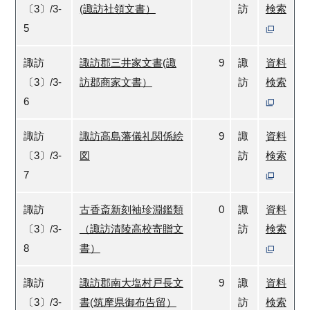
〔3〕/3-
(諏訪社領文書）
訪
検索
5
諏訪
諏訪郡三井家文書(諏
9
諏
資料
〔3〕/3-
訪郡商家文書）
訪
検索
6
諏訪
諏訪高島藩儀礼関係絵
9
諏
資料
〔3〕/3-
図
訪
検索
7
諏訪
古香斎新刻袖珍淵鑑類
0
諏
資料
〔3〕/3-
（諏訪清陵高校寄贈文
訪
検索
8
書）
諏訪
諏訪郡南大塩村戸長文
9
諏
資料
〔3〕/3-
書(筑摩県御布告留）
訪
検索