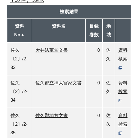
50 件ずつ表示
検索結果
資料
資料名
目録
地
No▲
巻数
域
佐久
大井法華堂文書
0
佐
資料
〔2〕/2-
久
検索
33
佐久
佐久郡立神大宮家文書
0
佐
資料
〔2〕/2-
久
検索
34
佐久
佐久郡地方文書
0
佐
資料
〔2〕/2-
久
検索
35