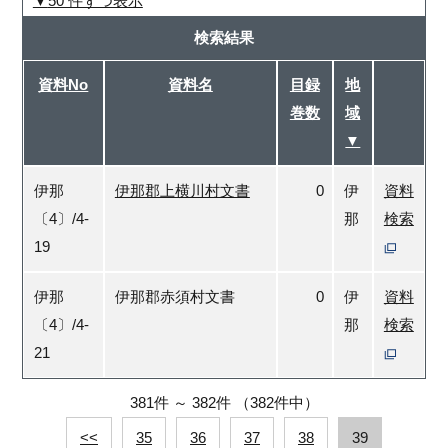
50 件ずつ表示
検索結果
資料No
資料名
目録
地
巻数
域
▼
伊那
伊那郡上横川村文書
0
伊
資料
〔4〕/4-
那
検索
19
伊那
伊那郡赤須村文書
0
伊
資料
〔4〕/4-
那
検索
21
381件
～
382件
（382件中）
<<
35
36
37
38
39