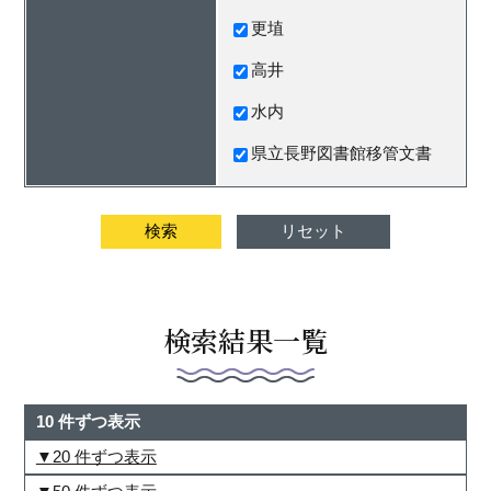
更埴
高井
水内
県立長野図書館移管文書
検索結果一覧
10 件ずつ表示
20 件ずつ表示