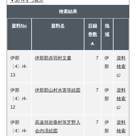
50 件ずつ表示
検索結果
資料No
資料名
目録
地
巻数
域
▲
伊那
伊那郡赤羽村文書
7
伊
資料
〔4〕/4-
那
検索
13
伊那
伊那郡山村水害等絵図
7
伊
資料
〔4〕/4-
那
検索
12
伊那
高遠領岩垂村等芝野入
7
伊
資料
〔4〕/4-
会内済絵図
那
検索