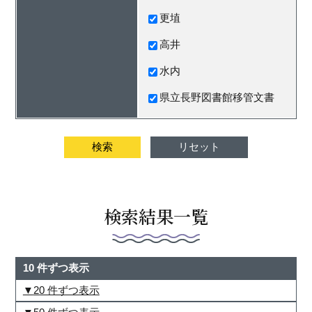
更埴
高井
水内
県立長野図書館移管文書
検索結果一覧
10 件ずつ表示
20 件ずつ表示