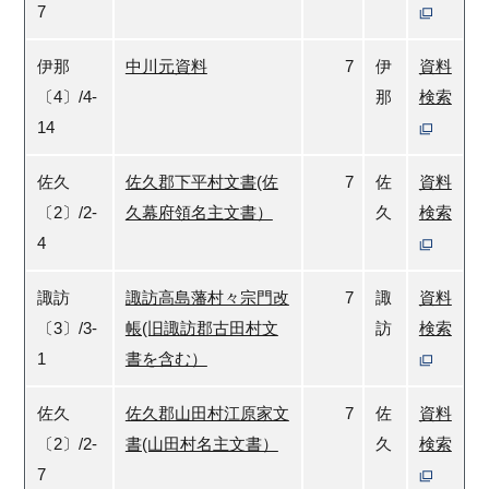
7
伊那
中川元資料
7
伊
資料
〔4〕/4-
那
検索
14
佐久
佐久郡下平村文書(佐
7
佐
資料
〔2〕/2-
久幕府領名主文書）
久
検索
4
諏訪
諏訪高島藩村々宗門改
7
諏
資料
〔3〕/3-
帳(旧諏訪郡古田村文
訪
検索
1
書を含む）
佐久
佐久郡山田村江原家文
7
佐
資料
〔2〕/2-
書(山田村名主文書）
久
検索
7