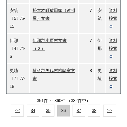
安筑
松本本町猿田家（遠州
7
安
資料
〔5〕/5-
屋）文書
筑
検索
15
伊那
伊那郡小原村文書
7
伊
資料
〔4〕/4-
（２）
那
検索
6
更埴
埴科郡矢代村柿崎家文
8
更
資料
〔7〕/7-
書
埴
検索
18
351件
～
360件
（382件中）
<<
34
35
36
37
38
>>