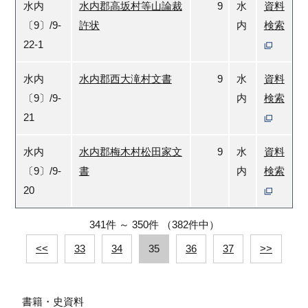
水内
水内郡高坂村等山論裁
9
水
資料
〔9〕/9-
許状
内
検索
22-1
水内
水内郡西大滝村文書
9
水
資料
〔9〕/9-
内
検索
21
水内
水内郡梅木村松田家文
9
水
資料
〔9〕/9-
書
内
検索
20
341件
～
350件
（382件中）
<<
33
34
35
36
37
>>
書籍・史資料