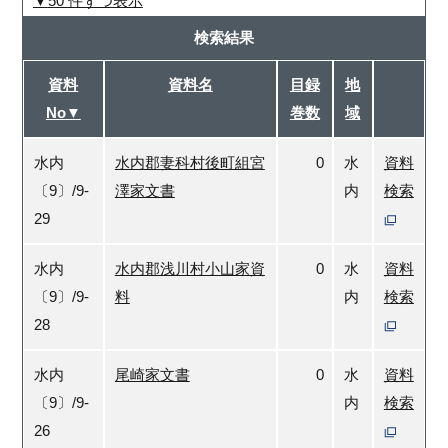
50 件ずつ表示
検索結果
資料
資料名
目録
地
No▼
巻数
域
水内
水内郡妻科村後町組宮
0
水
資料
〔9〕/9-
澤家文書
内
検索
29
水内
水内郡浅川村小山家資
0
水
資料
〔9〕/9-
料
内
検索
28
水内
尾崎家文書
0
水
資料
〔9〕/9-
内
検索
26