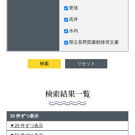
更埴
高井
水内
県立長野図書館移管文書
検索結果一覧
10 件ずつ表示
20 件ずつ表示