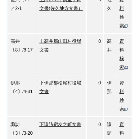
／2-1
文書(佐久地方文書）
久
料
検
索
高井
上高井郡山田村役場
0
高
資
〔8〕/8-17
文書
井
料
検
索
伊那
下伊那郡松尾村役場
0
伊
資
〔4〕/4-31
文書
那
料
検
索
諏訪
下諏訪宿友之町文書
0
諏
資
〔3〕/3-20
訪
料