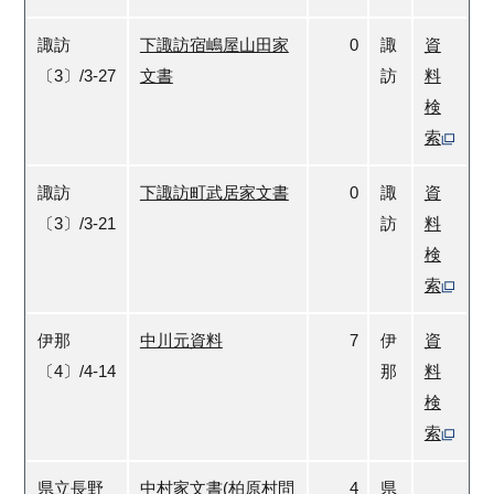
諏訪
下諏訪宿嶋屋山田家
0
諏
資
〔3〕/3-27
文書
訪
料
検
索
諏訪
下諏訪町武居家文書
0
諏
資
〔3〕/3-21
訪
料
検
索
伊那
中川元資料
7
伊
資
〔4〕/4-14
那
料
検
索
県立長野
中村家文書(柏原村問
4
県