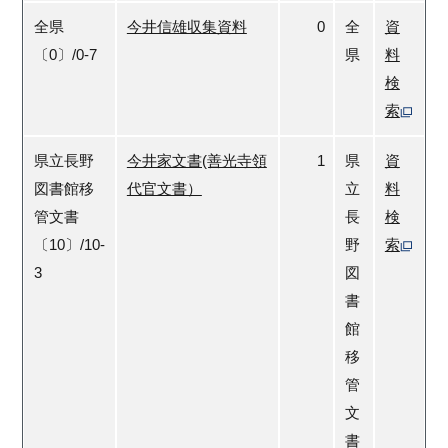
全県
今井信雄収集資料
0
全
資
〔0〕/0-7
県
料
検
索
県立長野
今井家文書(善光寺領
1
県
資
図書館移
代官文書）
立
料
管文書
長
検
〔10〕/10-
野
索
3
図
書
館
移
管
文
書