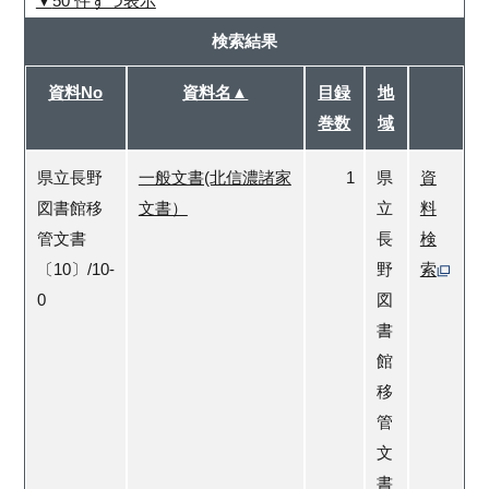
50 件ずつ表示
検索結果
資料No
資料名▲
目録
地
巻数
域
県立長野
一般文書(北信濃諸家
1
県
資
図書館移
文書）
立
料
管文書
長
検
〔10〕/10-
野
索
0
図
書
館
移
管
文
書