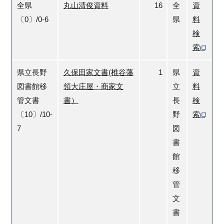
全県
丸山清俊資料
16
全
資
〔0〕/0-6
県
料
検
索
県立長野
久保田家文書(椎谷藩
1
県
資
図書館移
領大庄屋・商家文
立
料
管文書
書）
長
検
〔10〕/10-
野
索
7
図
書
館
移
管
文
書