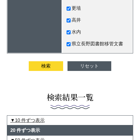
更埴
高井
水内
県立長野図書館移管文書
検索結果一覧
10 件ずつ表示
20 件ずつ表示