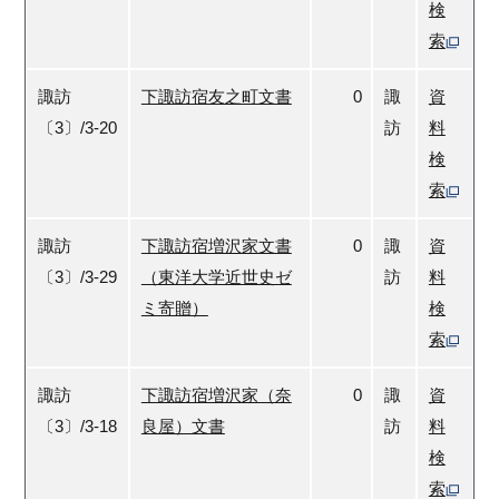
検
索
諏訪
下諏訪宿友之町文書
0
諏
資
〔3〕/3-20
訪
料
検
索
諏訪
下諏訪宿増沢家文書
0
諏
資
〔3〕/3-29
（東洋大学近世史ゼ
訪
料
ミ寄贈）
検
索
諏訪
下諏訪宿増沢家（奈
0
諏
資
〔3〕/3-18
良屋）文書
訪
料
検
索