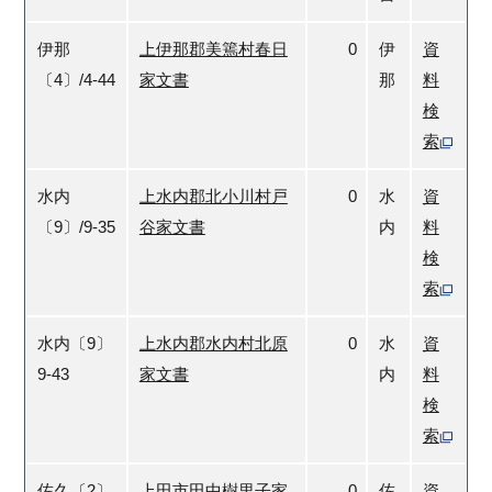
伊那
上伊那郡美篶村春日
0
伊
資
〔4〕/4-44
家文書
那
料
検
索
水内
上水内郡北小川村戸
0
水
資
〔9〕/9-35
谷家文書
内
料
検
索
水内〔9〕
上水内郡水内村北原
0
水
資
9-43
家文書
内
料
検
索
佐久〔2〕
上田市田中樹里子家
0
佐
資