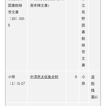
図書館移
屋本陣文書）
立
管文書
長
〔10〕/10-
野
5
図
書
館
移
管
文
書
小県
中澤恵太収集史料
0
小
資
〔1〕/1-17
県
料
検
索