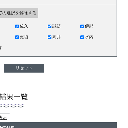
ての選択を解除する
佐久
諏訪
伊那
更埴
高井
水内
書
結果一覧
つ表示