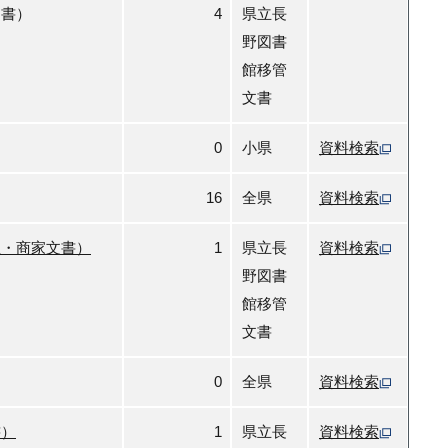
文書）
4
県立長
野図書
館移管
文書
0
小県
資料検索
16
全県
資料検索
屋・商家文書）
1
県立長
資料検索
野図書
館移管
文書
0
全県
資料検索
書）
1
県立長
資料検索