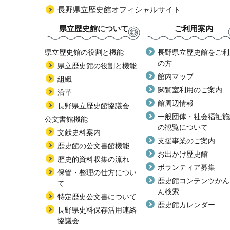
長野県立歴史館オフィシャルサイト
県立歴史館について
ご利用案内
県立歴史館の役割と機能
長野県立歴史館をご利
の方
県立歴史館の役割と機能
館内マップ
組織
閲覧室利用のご案内
沿革
館周辺情報
長野県立歴史館協議会
一般団体・社会福祉施
公文書館機能
の観覧について
文献史料案内
支援事業のご案内
歴史館の公文書館機能
お出かけ歴史館
歴史的資料収集の流れ
ボランティア募集
保管・整理の仕方につい
歴史館コンテンツかん
て
ん検索
特定歴史公文書について
歴史館カレンダー
長野県史料保存活用連絡
協議会