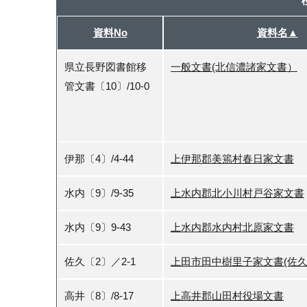
資料No
資料名▲
県立長野図書館移
一般文書(北信濃諸家文書）
管文書〔10〕/10-0
伊那〔4〕/4-44
上伊那郡美篶村春日家文書
水内〔9〕/9-35
上水内郡北小川村戸谷家文書
水内〔9〕9-43
上水内郡水内村北原家文書
佐久〔2〕／2-1
上田市田中樹里子家文書(佐
高井〔8〕/8-17
上高井郡山田村役場文書