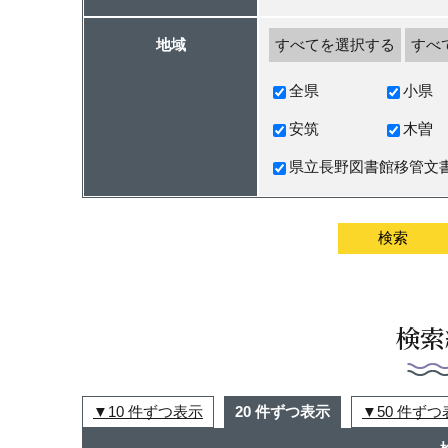
地域
すべてを選択する
すべ
全県
小県
安筑
木曽
県立長野図書館移管文
検索
10 件ずつ表示
20 件ずつ表示
50 件ず