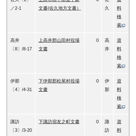
／2-1
文書(佐久地方文書）
久
料
検
索
高井
上高井郡山田村役場
0
高
資
〔8〕/8-17
文書
井
料
検
索
伊那
下伊那郡松尾村役場
0
伊
資
〔4〕/4-31
文書
那
料
検
索
諏訪
下諏訪宿友之町文書
0
諏
資
〔3〕/3-20
訪
料