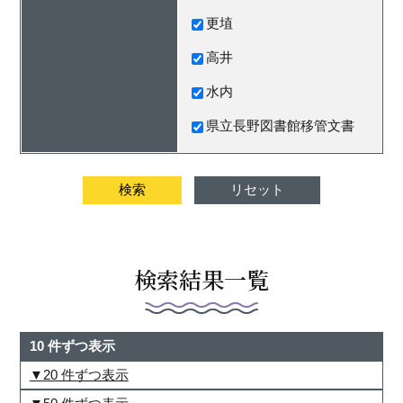
更埴
高井
水内
県立長野図書館移管文書
検索結果一覧
10 件ずつ表示
20 件ずつ表示