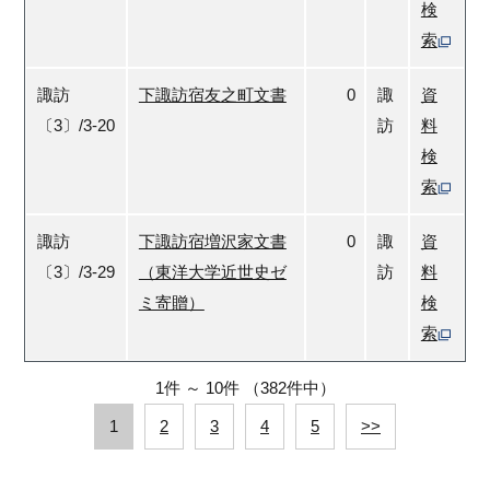
検
索
諏訪
下諏訪宿友之町文書
0
諏
資
〔3〕/3-20
訪
料
検
索
諏訪
下諏訪宿増沢家文書
0
諏
資
〔3〕/3-29
（東洋大学近世史ゼ
訪
料
ミ寄贈）
検
索
1件
～
10件
（382件中）
1
2
3
4
5
>>