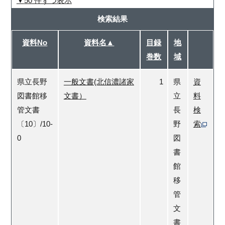
50 件ずつ表示
検索結果
資料No
資料名▲
目録
地
巻数
域
県立長野
一般文書(北信濃諸家
1
県
資
図書館移
文書）
立
料
管文書
長
検
〔10〕/10-
野
索
0
図
書
館
移
管
文
書