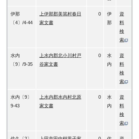
伊那
上伊那郡美篶村春日
0
伊
資
〔4〕/4-44
家文書
那
料
検
索
水内
上水内郡北小川村戸
0
水
資
〔9〕/9-35
谷家文書
内
料
検
索
水内〔9〕
上水内郡水内村北原
0
水
資
9-43
家文書
内
料
検
索
佐久〔2〕
上田市田中樹里子家
0
佐
資