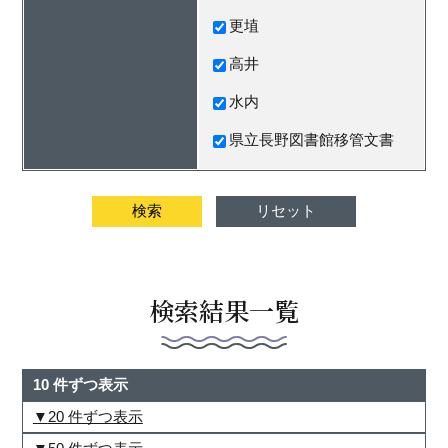
更埴
高井
水内
県立長野図書館移管文書
検索結果一覧
10 件ずつ表示
20 件ずつ表示