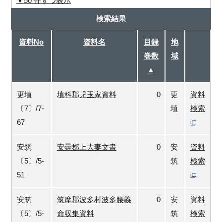
50 件ずつ表示
検索結果
資料No
資料名
目録
地
巻数
域
▲
更埴
埴科郡児玉家資料
0
更
資料
〔7〕/7-
埴
検索
67
安筑
安曇郡上大妻文書
0
安
資料
〔5〕/5-
筑
検索
51
安筑
筑摩郡波多村波多腰義
0
安
資料
〔5〕/5-
命収集資料
筑
検索