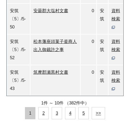
安筑
安曇郡大塩村文書
0
安
資料
〔5〕/5-
筑
検索
50
安筑
松本藩座頭菓子釜商人
0
安
資料
〔5〕/5-
出入御裁許之事
筑
検索
52
安筑
筑摩郡瀬黒村文書
0
安
資料
〔5〕/5-
筑
検索
43
1件
～
10件
（382件中）
1
2
3
4
5
>>